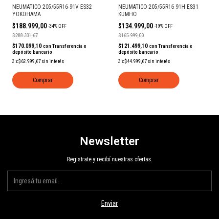
NEUMATICO 205/55R16-91V ES32
NEUMATICO 205/55R16 91H ES31
YOKOHAMA
KUMHO
$188.999,00
$134.999,00
-
34
%
OFF
-
19
%
OFF
$288.331,67
$165.999,00
$170.099,10
$121.499,10
con
Transferencia o
con
Transferencia o
depósito bancario
depósito bancario
3
x
$62.999,67
sin interés
3
x
$44.999,67
sin interés
Comprar
Comprar
Newsletter
Registrate y recibí nuestras ofertas.