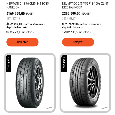
NEUMATICO 185/60R15-84T H735
NEUMATICO 245/45ZR18-100Y XL 4T
HANKOOK
K120 HANKOOK
$169.999,00
$359.999,00
-
1
%
OFF
-
32
%
OFF
$171.827,19
$533.331,67
$152.999,10
$323.999,10
con
Transferencia o
con
Transferencia o
depósito bancario
depósito bancario
3
x
$56.666,33
sin interés
3
x
$119.999,67
sin interés
Comprar
Comprar
Envío gratis
Envío gratis