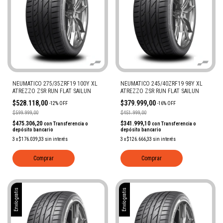
NEUMATICO 275/35ZRF19 100Y XL
NEUMATICO 245/40ZRF19 98Y XL
ATREZZO ZSR RUN FLAT SAILUN
ATREZZO ZSR RUN FLAT SAILUN
$528.118,00
$379.999,00
-
12
%
OFF
-
16
%
OFF
$599.999,00
$451.999,00
$475.306,20
$341.999,10
con
Transferencia o
con
Transferencia o
depósito bancario
depósito bancario
3
x
$176.039,33
sin interés
3
x
$126.666,33
sin interés
Comprar
Comprar
Envío gratis
Envío gratis