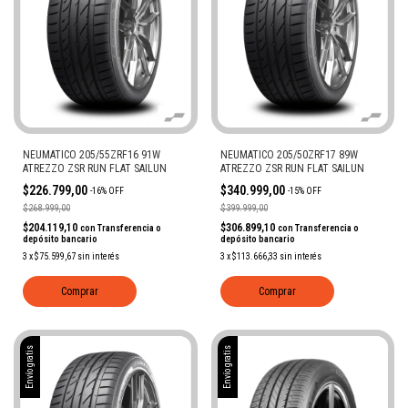
NEUMATICO 205/55ZRF16 91W
NEUMATICO 205/50ZRF17 89W
ATREZZO ZSR RUN FLAT SAILUN
ATREZZO ZSR RUN FLAT SAILUN
$226.799,00
$340.999,00
-
16
%
OFF
-
15
%
OFF
$268.999,00
$399.999,00
$204.119,10
$306.899,10
con
Transferencia o
con
Transferencia o
depósito bancario
depósito bancario
3
x
$75.599,67
sin interés
3
x
$113.666,33
sin interés
Comprar
Comprar
Envío gratis
Envío gratis