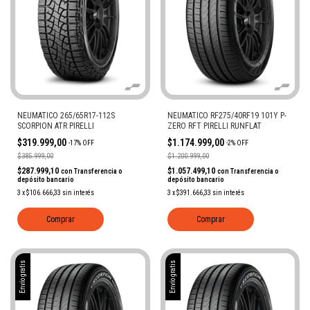
NEUMATICO 265/65R17-112S
NEUMATICO RF275/40RF19 101Y P-
SCORPION ATR PIRELLI
ZERO RFT PIRELLI RUNFLAT
$319.999,00
$1.174.999,00
-
17
%
OFF
-
2
%
OFF
$385.999,00
$1.200.999,00
$287.999,10
$1.057.499,10
con
Transferencia o
con
Transferencia o
depósito bancario
depósito bancario
3
x
$106.666,33
sin interés
3
x
$391.666,33
sin interés
Comprar
Comprar
Envío gratis
Envío gratis