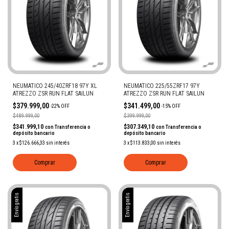
NEUMATICO 245/40ZRF18 97Y XL
NEUMATICO 225/55ZRF17 97Y
ATREZZO ZSR RUN FLAT SAILUN
ATREZZO ZSR RUN FLAT SAILUN
$379.999,00
$341.499,00
-
22
%
OFF
-
15
%
OFF
$489.999,00
$399.999,00
$341.999,10
$307.349,10
con
Transferencia o
con
Transferencia o
depósito bancario
depósito bancario
3
x
$126.666,33
sin interés
3
x
$113.833,00
sin interés
Comprar
Comprar
Envío gratis
Envío gratis