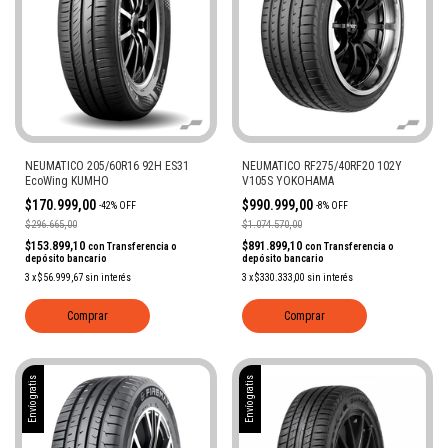
NEUMATICO 205/60R16 92H ES31
NEUMATICO RF275/40RF20 102Y
EcoWing KUMHO
V105S YOKOHAMA
$170.999,00
$990.999,00
-
42
%
OFF
-
8
%
OFF
$296.665,00
$1.074.570,00
$153.899,10
$891.899,10
con
Transferencia o
con
Transferencia o
depósito bancario
depósito bancario
3
x
$56.999,67
sin interés
3
x
$330.333,00
sin interés
Comprar
Comprar
Envío gratis
Envío gratis