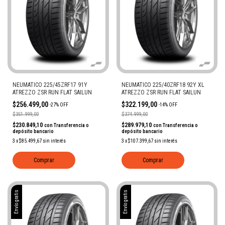
NEUMATICO 225/45ZRF17 91Y
NEUMATICO 225/40ZRF18 92Y XL
ATREZZO ZSR RUN FLAT SAILUN
ATREZZO ZSR RUN FLAT SAILUN
$256.499,00
$322.199,00
-
27
%
OFF
-
14
%
OFF
$351.999,00
$374.999,00
$230.849,10
$289.979,10
con
Transferencia o
con
Transferencia o
depósito bancario
depósito bancario
3
x
$85.499,67
sin interés
3
x
$107.399,67
sin interés
Comprar
Comprar
Envío gratis
Envío gratis