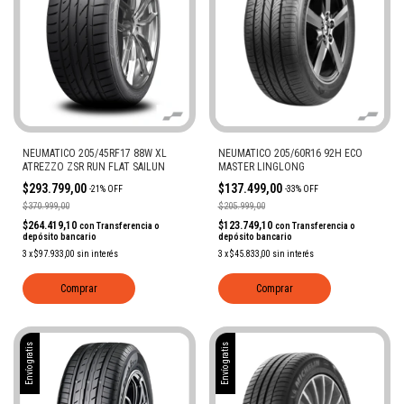
NEUMATICO 205/45RF17 88W XL
NEUMATICO 205/60R16 92H ECO
ATREZZO ZSR RUN FLAT SAILUN
MASTER LINGLONG
$293.799,00
$137.499,00
-
21
%
OFF
-
33
%
OFF
$370.999,00
$205.999,00
$264.419,10
$123.749,10
con
Transferencia o
con
Transferencia o
depósito bancario
depósito bancario
3
x
$97.933,00
sin interés
3
x
$45.833,00
sin interés
Comprar
Comprar
Envío gratis
Envío gratis