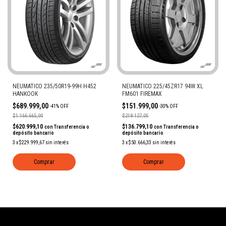
NEUMATICO 235/50R19-99H H452
NEUMATICO 225/45ZR17 94W XL
HANKOOK
FM601 FIREMAX
$689.999,00
$151.999,00
-
41
%
OFF
-
30
%
OFF
$1.166.665,00
$218.127,05
$620.999,10
$136.799,10
con
Transferencia o
con
Transferencia o
depósito bancario
depósito bancario
3
x
$229.999,67
sin interés
3
x
$50.666,33
sin interés
Comprar
Comprar