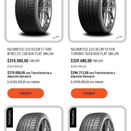
NEUMATICO 225/50ZRF17 94W
NEUMATICO 225/45ZRF18 91W
ATREZZO ZSR RUN FLAT SAILUN
TURISMO SU58 RUN FLAT SAILUN
$310.000,00
$329.680,00
-
14
%
OFF
-
18
%
OFF
$359.999,00
$399.999,00
$279.000,00
$296.712,00
con
Transferencia o
con
Transferencia o
depósito bancario
depósito bancario
3
x
$103.333,33
sin interés
3
x
$109.893,33
sin interés
Comprar
Comprar
Envío gratis
Envío gratis