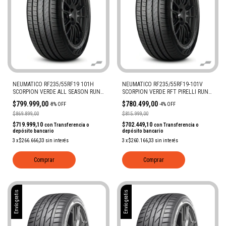
NEUMATICO RF235/55RF19 101H
NEUMATICO RF235/55RF19-101V
SCORPION VERDE ALL SEASON RUN
SCORPION VERDE RFT PIRELLI RUN
FLAT MOE
FLAT
$799.999,00
$780.499,00
-
8
%
OFF
-
4
%
OFF
$869.899,00
$815.999,00
$719.999,10
$702.449,10
con
Transferencia o
con
Transferencia o
depósito bancario
depósito bancario
3
x
$266.666,33
sin interés
3
x
$260.166,33
sin interés
Comprar
Comprar
Envío gratis
Envío gratis