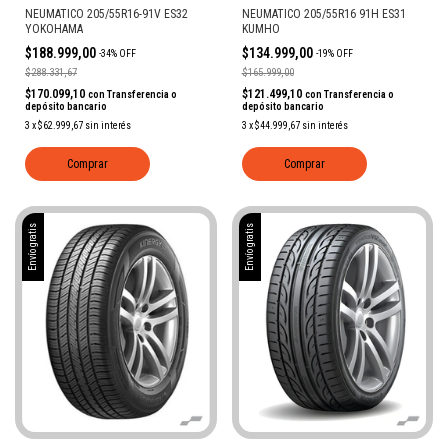
NEUMATICO 205/55R16-91V ES32
NEUMATICO 205/55R16 91H ES31
YOKOHAMA
KUMHO
$188.999,00
$134.999,00
-
34
%
OFF
-
19
%
OFF
$288.331,67
$165.999,00
$170.099,10
$121.499,10
con
Transferencia o
con
Transferencia o
depósito bancario
depósito bancario
3
x
$62.999,67
sin interés
3
x
$44.999,67
sin interés
Comprar
Comprar
Envío gratis
Envío gratis