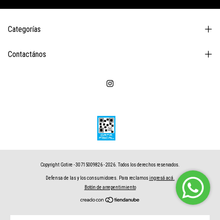
Categorías
Contactános
Copyright Gotire - 30715009826 - 2026. Todos los derechos reservados.
Defensa de las y los consumidores. Para reclamos
ingresá acá.
Botón de arrepentimiento