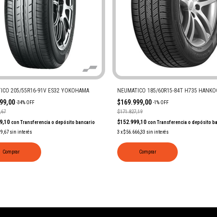
ICO 205/55R16-91V ES32 YOKOHAMA
NEUMATICO 185/60R15-84T H735 HANKO
999,00
$169.999,00
-
34
%
OFF
-
1
%
OFF
,67
$171.827,19
99,10
$152.999,10
con
Transferencia o depósito bancario
con
Transferencia o depósito b
99,67
sin interés
3
x
$56.666,33
sin interés
Comprar
Comprar