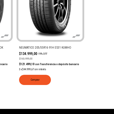
OK
NEUMATICO 205/55R16 91H ES31 KUMHO
$134.999,00
-
19
%
OFF
$165.999,00
$121.499,10
ancario
con
Transferencia o depósito bancario
3
x
$44.999,67
sin interés
Comprar