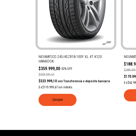
NEUMATICO 245/45ZR18-100Y XL 4T K120
NEUMAT
HANKOOK
$188.
$359.999,00
-
32
%
OFF
$288.331
$533.331,67
$170.0
$323.999,10
con
Transferencia o depósito bancario
3
x
$62.9
3
x
$119.999,67
sin interés
Comprar