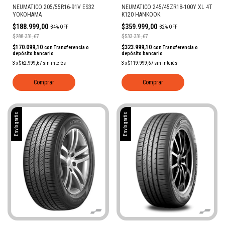
NEUMATICO 205/55R16-91V ES32
NEUMATICO 245/45ZR18-100Y XL 4T
YOKOHAMA
K120 HANKOOK
$188.999,00
$359.999,00
-
34
%
OFF
-
32
%
OFF
$288.331,67
$533.331,67
$170.099,10
$323.999,10
con
Transferencia o
con
Transferencia o
depósito bancario
depósito bancario
3
x
$62.999,67
sin interés
3
x
$119.999,67
sin interés
Comprar
Comprar
Envío gratis
Envío gratis