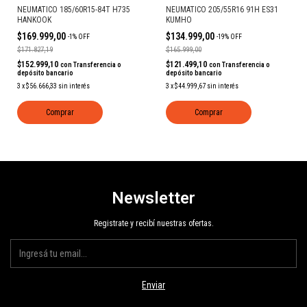
NEUMATICO 185/60R15-84T H735
NEUMATICO 205/55R16 91H ES31
HANKOOK
KUMHO
$169.999,00
$134.999,00
-
1
%
OFF
-
19
%
OFF
$171.827,19
$165.999,00
$152.999,10
$121.499,10
con
Transferencia o
con
Transferencia o
depósito bancario
depósito bancario
3
x
$56.666,33
sin interés
3
x
$44.999,67
sin interés
Comprar
Comprar
Newsletter
Registrate y recibí nuestras ofertas.