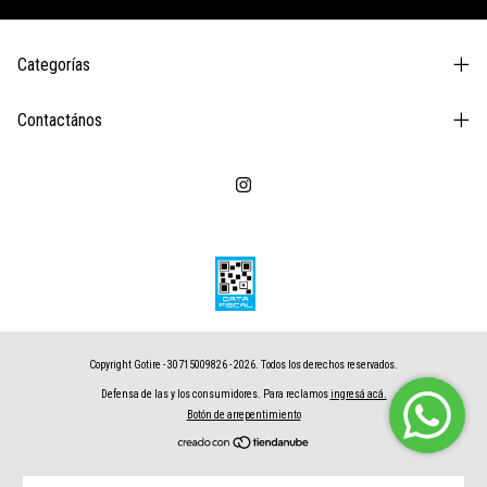
Categorías
Contactános
Copyright Gotire - 30715009826 - 2026. Todos los derechos reservados.
Defensa de las y los consumidores. Para reclamos
ingresá acá.
Botón de arrepentimiento